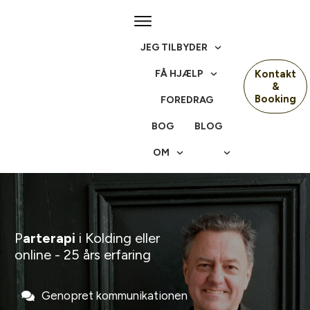
JEG TILBYDER
FÅ HJÆLP
Kontakt
&
Booking
FOREDRAG
BOG
BLOG
OM
P
arterapi
i Kolding eller
online - 25 års erfaring
Genopret kommunikationen